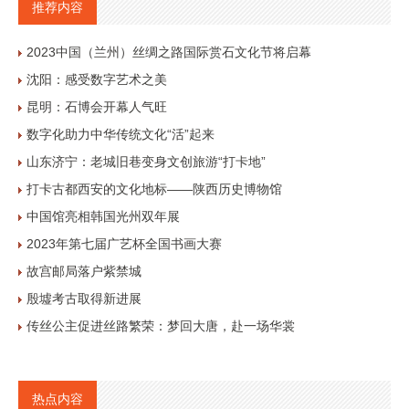
推荐内容
2023中国（兰州）丝绸之路国际赏石文化节将启幕
沈阳：感受数字艺术之美
昆明：石博会开幕人气旺
数字化助力中华传统文化“活”起来
山东济宁：老城旧巷变身文创旅游“打卡地”
打卡古都西安的文化地标——陕西历史博物馆
中国馆亮相韩国光州双年展
2023年第七届广艺杯全国书画大赛
故宫邮局落户紫禁城
殷墟考古取得新进展
传丝公主促进丝路繁荣：梦回大唐，赴一场华裳
热点内容