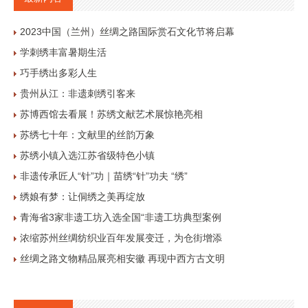
2023中国（兰州）丝绸之路国际赏石文化节将启幕
学刺绣丰富暑期生活
巧手绣出多彩人生
贵州从江：非遗刺绣引客来
苏博西馆去看展！苏绣文献艺术展惊艳亮相
苏绣七十年：文献里的丝韵万象
苏绣小镇入选江苏省级特色小镇
非遗传承匠人“针”功｜苗绣“针”功夫 “绣”
绣娘有梦：让侗绣之美再绽放
青海省3家非遗工坊入选全国“非遗工坊典型案例
浓缩苏州丝绸纺织业百年发展变迁，为仓街增添
丝绸之路文物精品展亮相安徽 再现中西方古文明