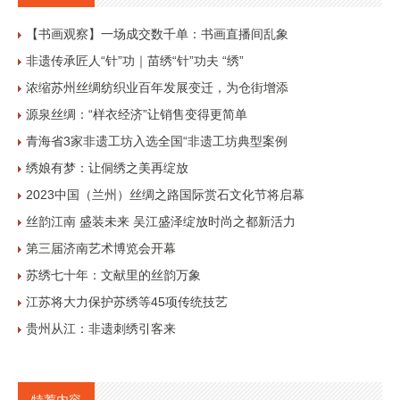
【书画观察】一场成交数千单：书画直播间乱象
非遗传承匠人“针”功｜苗绣“针”功夫 “绣”
浓缩苏州丝绸纺织业百年发展变迁，为仓街增添
源泉丝绸：“样衣经济”让销售变得更简单
青海省3家非遗工坊入选全国“非遗工坊典型案例
绣娘有梦：让侗绣之美再绽放
2023中国（兰州）丝绸之路国际赏石文化节将启幕
丝韵江南 盛装未来 吴江盛泽绽放时尚之都新活力
第三届济南艺术博览会开幕
苏绣七十年：文献里的丝韵万象
江苏将大力保护苏绣等45项传统技艺
贵州从江：非遗刺绣引客来
特荐内容