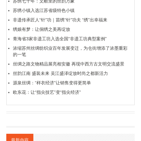
苏绣七十年：文献里的丝韵万象
苏绣小镇入选江苏省级特色小镇
非遗传承匠人“针”功｜苗绣“针”功夫 “绣”出幸福来
绣娘有梦：让侗绣之美再绽放
青海省3家非遗工坊入选全国“非遗工坊典型案例”
浓缩苏州丝绸纺织业百年发展变迁，为仓街增添了浓墨重彩
的一笔
丝绸之路文物精品展亮相安徽 再现中西方古文明交流盛景
丝韵江南 盛装未来 吴江盛泽绽放时尚之都新活力
源泉丝绸：“样衣经济”让销售变得更简单
欧东花：让“指尖技艺”变“指尖经济”
最新内容