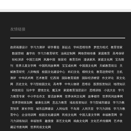
友情链接
政府画册设计
学习力测评
研学番茄
新起点
学科思维培养
梦想方程式
教育管家
数据营销
趣学街
学习力教育研究
油画定制网
网络营销传播
家庭教育
高考保研
轻松演讲
中国兰花网
风雅中国
致富经
教育百科
漫谈家风
家庭文化网
宝岛期
刊
世界儿童文学网
中国民间故事网
宝宝成长网
中国酒文化网
天赋教育前沿
天
赋教育研究
八卦晚报
校园文化建设中心
科幻文化
模特文化
教育趋势研究
主机
测评
中华武术网
艺术教育
忆西湖
国际教育观察
国际经济瞭望
作文评论
茶文化
网
历史文化
学习型校园文化
高考季
中华人物谱
思维谷
股票投资知识
地理知识
科技前沿
玩中学
爱情文化
魔玉米
家庭教育顶层设计
思维训练
小说大全
学习
力教育专家
中小学生作文
童话故事网
世界休闲文化网
故事都市
世界民间故事网
世界营销策划网
健康生活网
意志力教育
域名投资知识
学习型城市建设
学习力教
育智库
家长学院
城市品牌建设
人间仙境
千岛湖
人间天堂
学习力训练
学习力教
育中心
企业培训网
校园文化建设网
民俗文化网
中国儿童文学网
幸福教育网
学
习力训练知识
幸福智库
趣搜搜
茶艺文化网
戏曲文化网
文化艺术传播网
艺术收
藏证书查询网
世界民俗文化网