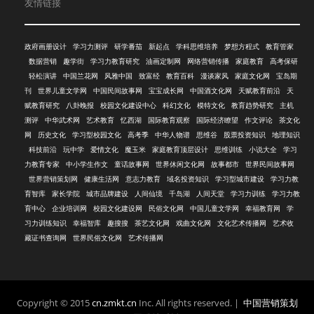
友情链接
政府画册设计
学习力测评
研学番茄
新起点
学科思维培养
梦想方程式
教育管家
数据营销
趣学街
学习力教育研究
油画定制网
网络营销传播
家庭教育
高考保研
轻松演讲
中国兰花网
风雅中国
致富经
教育百科
漫谈家风
家庭文化网
宝岛期
刊
世界儿童文学网
中国民间故事网
宝宝成长网
中国酒文化网
天赋教育前沿
天
赋教育研究
八卦晚报
校园文化建设中心
科幻文化
模特文化
教育趋势研究
主机
测评
中华武术网
艺术教育
忆西湖
国际教育观察
国际经济瞭望
作文评论
茶文化
网
历史文化
学习型校园文化
高考季
中华人物谱
思维谷
股票投资知识
地理知识
科技前沿
玩中学
爱情文化
魔玉米
家庭教育顶层设计
思维训练
小说大全
学习
力教育专家
中小学生作文
童话故事网
世界休闲文化网
故事都市
世界民间故事网
世界营销策划网
健康生活网
意志力教育
域名投资知识
学习型城市建设
学习力教
育智库
家长学院
城市品牌建设
人间仙境
千岛湖
人间天堂
学习力训练
学习力教
育中心
企业培训网
校园文化建设网
民俗文化网
中国儿童文学网
幸福教育网
学
习力训练知识
幸福智库
趣搜搜
茶艺文化网
戏曲文化网
文化艺术传播网
艺术收
藏证书查询网
世界民俗文化网
艺术传播网
Copyright © 2015
cn.zmkt.cn
Inc. All rights reserved. |
中国营销策划