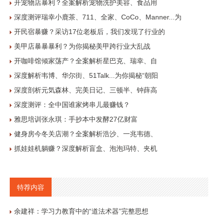
开宠物店暴利？全案解析宠物洗护美容、食品用
深度测评瑞幸小鹿茶、711、全家、CoCo、Manner...为
开民宿暴赚？采访17位老板后，我们发现了行业的
美甲店暴暴暴利？为你揭秘美甲跨行业大乱战
开咖啡馆倾家荡产？全案解析星巴克、瑞幸、自
深度解析韦博、华尔街、51Talk...为你揭秘“朝阳
深度剖析元気森林、完美日记、三顿半、钟薛高
深度测评：全中国谁家烤串儿最赚钱？
雅思培训张永琪：手抄本中发酵27亿财富
健身房今冬关店潮？全案解析浩沙、一兆韦德、
抓娃娃机躺赚？深度解析盲盒、泡泡玛特、夹机
特荐内容
余建祥：学习力教育中的“道法术器”完整思想