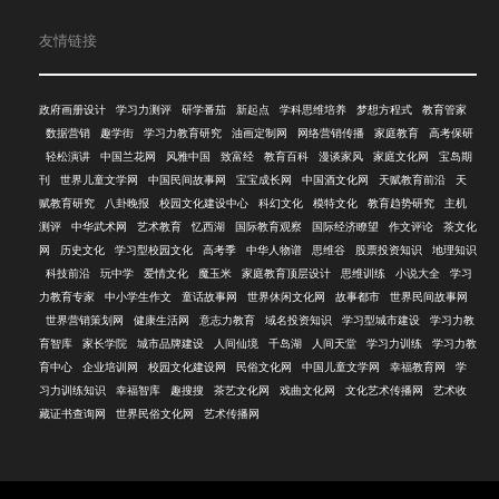
友情链接
政府画册设计
学习力测评
研学番茄
新起点
学科思维培养
梦想方程式
教育管家
数据营销
趣学街
学习力教育研究
油画定制网
网络营销传播
家庭教育
高考保研
轻松演讲
中国兰花网
风雅中国
致富经
教育百科
漫谈家风
家庭文化网
宝岛期
刊
世界儿童文学网
中国民间故事网
宝宝成长网
中国酒文化网
天赋教育前沿
天
赋教育研究
八卦晚报
校园文化建设中心
科幻文化
模特文化
教育趋势研究
主机
测评
中华武术网
艺术教育
忆西湖
国际教育观察
国际经济瞭望
作文评论
茶文化
网
历史文化
学习型校园文化
高考季
中华人物谱
思维谷
股票投资知识
地理知识
科技前沿
玩中学
爱情文化
魔玉米
家庭教育顶层设计
思维训练
小说大全
学习
力教育专家
中小学生作文
童话故事网
世界休闲文化网
故事都市
世界民间故事网
世界营销策划网
健康生活网
意志力教育
域名投资知识
学习型城市建设
学习力教
育智库
家长学院
城市品牌建设
人间仙境
千岛湖
人间天堂
学习力训练
学习力教
育中心
企业培训网
校园文化建设网
民俗文化网
中国儿童文学网
幸福教育网
学
习力训练知识
幸福智库
趣搜搜
茶艺文化网
戏曲文化网
文化艺术传播网
艺术收
藏证书查询网
世界民俗文化网
艺术传播网