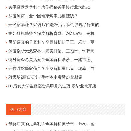
美甲店暴暴暴利？为你揭秘美甲跨行业大乱战
深度测评：全中国谁家烤串儿最赚钱？
开民宿暴赚？采访17位老板后，我们发现了行业的
抓娃娃机躺赚？深度解析盲盒、泡泡玛特、夹机
母婴店真的是暴利？全案解析孩子王、乐友、丽
深度剖析元気森林、完美日记、三顿半、钟薛高
健身房今冬关店潮？全案解析浩沙、一兆韦德、
开咖啡馆倾家荡产？全案解析星巴克、瑞幸、自
雅思培训张永琪：手抄本中发酵27亿财富
00后女大学生做宿舍美甲月入过万 没毕业就开店
热点内容
母婴店真的是暴利？全案解析孩子王、乐友、丽