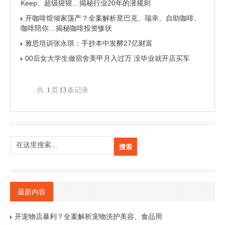
Keep、超级猩猩…揭秘行业20年的潜规则
开咖啡馆倾家荡产？全案解析星巴克、瑞幸、自助咖啡、
咖啡陪你…揭秘咖啡投资惨状
雅思培训张永琪：手抄本中发酵27亿财富
00后女大学生做宿舍美甲月入过万 没毕业就开店买车
共
1
页
13
条记录
最新内容
开宠物店暴利？全案解析宠物洗护美容、食品用