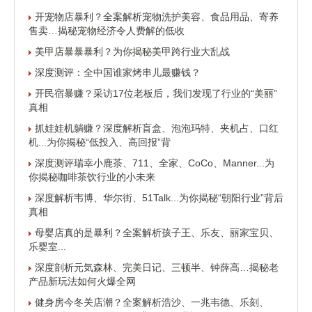
开宠物店暴利？全案解析宠物洗护美容、食品用品、寄养
售卖…揭秘宠物经济令人费解的低收
美甲店暴暴暴利？为你揭秘美甲跨行业大乱战
深度测评：全中国谁家烤串儿最赚钱？
开民宿暴赚？采访17位老板后，我们发现了行业的“美丽”
真相
抓娃娃机躺赚？深度解析盲盒、泡泡玛特、夹机占、口红
机...为你揭秘“低投入、高回报”背
深度测评瑞幸小鹿茶、711、全家、CoCo、Manner...为
你揭秘咖啡茶饮行业的小未来
深度解析韦博、华尔街、51Talk...为你揭秘“朝阳行业”背后
真相
母婴店真的是暴利？全案解析孩子王、乐友、丽家宝贝、
乐婴室...
深度剖析元気森林、完美日记、三顿半、钟薛高…揭秘老
产品新玩法如何火爆全网
健身房今冬关店潮？全案解析浩沙、一兆韦德、乐刻、