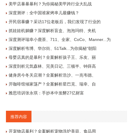
美甲店暴暴暴利？为你揭秘美甲跨行业大乱战
深度测评：全中国谁家烤串儿最赚钱？
开民宿暴赚？采访17位老板后，我们发现了行业的
抓娃娃机躺赚？深度解析盲盒、泡泡玛特、夹机
深度测评瑞幸小鹿茶、711、全家、CoCo、Manner...为
深度解析韦博、华尔街、51Talk...为你揭秘“朝阳
母婴店真的是暴利？全案解析孩子王、乐友、丽
深度剖析元気森林、完美日记、三顿半、钟薛高
健身房今冬关店潮？全案解析浩沙、一兆韦德、
开咖啡馆倾家荡产？全案解析星巴克、瑞幸、自
雅思培训张永琪：手抄本中发酵27亿财富
推荐内容
开宠物店暴利？全案解析宠物洗护美容、食品用