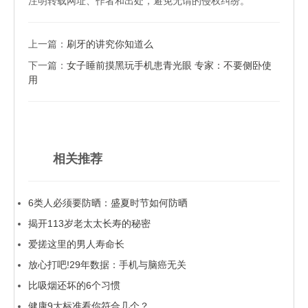
注明转载网址、作者和出处，避免无谓的侵权纠纷。
上一篇：
刷牙的讲究你知道么
下一篇：
女子睡前摸黑玩手机患青光眼 专家：不要侧卧使
用
相关推荐
6类人必须要防晒：盛夏时节如何防晒
揭开113岁老太太长寿的秘密
爱搓这里的男人寿命长
放心打吧!29年数据：手机与脑癌无关
比吸烟还坏的6个习惯
健康9大标准看你符合几个？