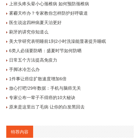
上班头疼头晕小心颈椎病 如何预防颈椎病
雾霾天咋办？专家教你怎样防护好呼吸道
医生说这四种病夏天治更好
刷牙的讲究你知道么
美大学研究表明睡前1到2小时洗澡能显著提升睡眠
6类人必须要防晒：盛夏时节如何防晒
日常五个方法提高免疫力
手脚冰冷怎么办
1件事让癌症扩散速度增加6倍
放心打吧!29年数据：手机与脑癌无关
专家公布一辈子不得癌的10大秘诀
原来是这里出了毛病 让你的白发黑回去
特荐内容