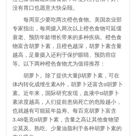
没有胃口也愿意大快朵颐。
每周至少要吃两次橙色食物。美国农业部
专家指出，每周摄入两次以上橙色食物可延缓
衰老、预防年龄增长带来的多种疾病。橙色食
物富含胡萝卜素，且橙色越深，胡萝卜素含量
越高，足量摄入还利于保护眼睛、预防癌症
等。以下两种橙色食物尤为值得推荐：
胡萝卜。除了提供大量β胡萝卜素，可在
体内转化成维生素A外，胡萝卜还富含α胡萝卜
素。近年来，国际研究发现，血液中α胡萝卜
素浓度越高，人们提前患病死亡的危险越小，
也就越有可能延年益寿。每百克胡萝卜富含
3.48毫克α胡萝卜素，含量之高让其他食物望
尘莫及。熟吃、少量油脂利于各种胡萝卜素的