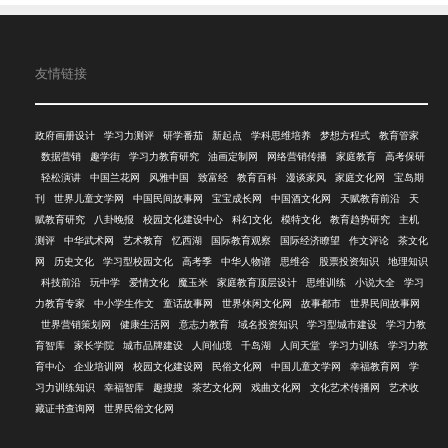
友情链接
政府画册设计
学习力测评
研学番茄
新起点
学科思维培养
梦想方程式
教育管家
数据营销
趣学街
学习力教育研究
油画定制网
网络营销传播
家庭教育
高考保研
轻松演讲
中国兰花网
风雅中国
致富经
教育百科
漫谈家风
家庭文化网
宝岛期
刊
世界儿童文学网
中国民间故事网
宝宝成长网
中国酒文化网
天赋教育前沿
天
赋教育研究
八卦晚报
校园文化建设中心
科幻文化
模特文化
教育趋势研究
主机
测评
中华武术网
艺术教育
忆西湖
国际教育观察
国际经济瞭望
作文评论
茶文化
网
历史文化
学习型校园文化
高考季
中华人物谱
思维谷
股票投资知识
地理知识
科技前沿
玩中学
爱情文化
魔玉米
家庭教育顶层设计
思维训练
小说大全
学习
力教育专家
中小学生作文
童话故事网
世界休闲文化网
故事都市
世界民间故事网
世界营销策划网
健康生活网
意志力教育
域名投资知识
学习型城市建设
学习力教
育智库
家长学院
城市品牌建设
人间仙境
千岛湖
人间天堂
学习力训练
学习力教
育中心
企业培训网
校园文化建设网
民俗文化网
中国儿童文学网
幸福教育网
学
习力训练知识
幸福智库
趣搜搜
茶艺文化网
戏曲文化网
文化艺术传播网
艺术收
藏证书查询网
世界民俗文化网