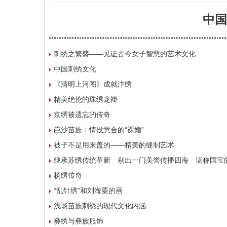
中国
刺绣之繁盛——见证古今女子智慧的艺术文化
中国刺绣文化
《清明上河图》成就汴绣
精美绝伦的珠绣龙褂
京绣被遗忘的传奇
岜沙苗族：情投意合的“裸婚”
被子不是用来盖的——精美的缝制艺术
继承苏绣传统革新 别出一门美誉传播四海 堪称国宝
杨绣传奇
“乱针绣”和刘海粟的画
浅谈苗族刺绣的现代文化内涵
彝绣与彝族服饰