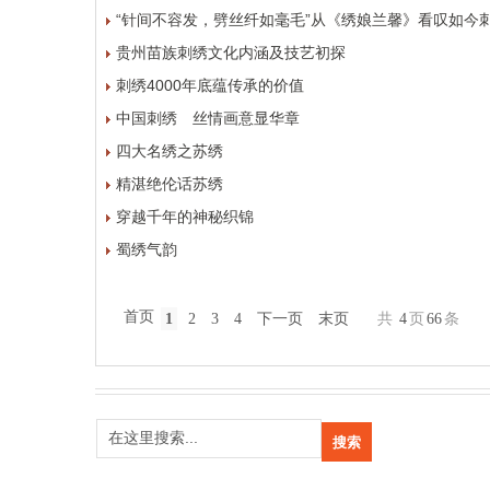
“针间不容发，劈丝纤如毫毛”从《绣娘兰馨》看叹如今
贵州苗族刺绣文化内涵及技艺初探
刺绣4000年底蕴传承的价值
中国刺绣 丝情画意显华章
四大名绣之苏绣
精湛绝伦话苏绣
穿越千年的神秘织锦
蜀绣气韵
首页
1
2
3
4
下一页
末页
共
4
页
66
条