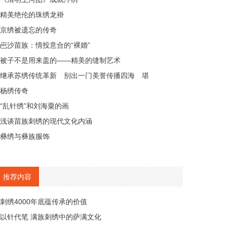
精美绝伦的珠绣龙褂
京绣被遗忘的传奇
岜沙苗族：情投意合的“裸婚”
被子不是用来盖的——精美的缝制艺术
继承苏绣传统革新 别出一门美誉传播四海 堪
杨绣传奇
“乱针绣”和刘海粟的画
浅谈苗族刺绣的现代文化内涵
彝绣与彝族服饰
推荐内容
刺绣4000年底蕴传承的价值
以针代笔 满族刺绣中的萨满文化