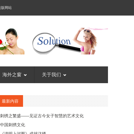
老版网站
海外之窗
关于我们
最新内容
刺绣之繁盛——见证古今女子智慧的艺术文化
中国刺绣文化
《清明上河图》成就汴绣