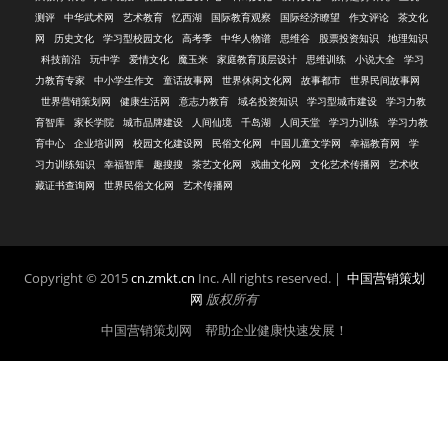
测评
中华武术网
艺术教育
忆西湖
国际教育观察
国际经济瞭望
作文评论
茶文化
网
历史文化
学习型校园文化
高考季
中华人物谱
思维谷
股票投资知识
地理知识
科技前沿
玩中学
爱情文化
魔玉米
家庭教育顶层设计
思维训练
小说大全
学习
力教育专家
中小学生作文
童话故事网
世界休闲文化网
故事都市
世界民间故事网
世界营销策划网
健康生活网
意志力教育
域名投资知识
学习型城市建设
学习力教
育智库
家长学院
城市品牌建设
人间仙境
千岛湖
人间天堂
学习力训练
学习力教
育中心
企业培训网
校园文化建设网
民俗文化网
中国儿童文学网
幸福教育网
学
习力训练知识
幸福智库
趣搜搜
茶艺文化网
戏曲文化网
文化艺术传播网
艺术收
藏证书查询网
世界民俗文化网
艺术传播网
Copyright © 2015
cn.zmkt.cn
Inc. All rights reserved. |
中国营销策划
网
版权所有
中国营销策划网 帮助企业健康快速发展！