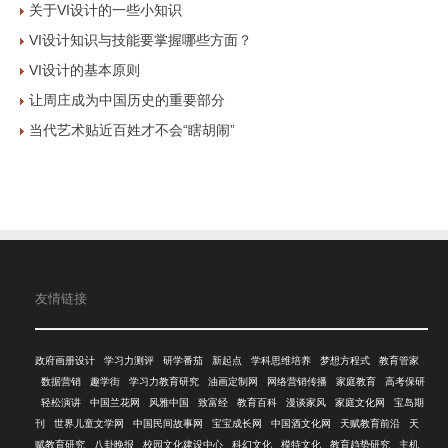
关于VI设计的一些小知识
VI设计知识与技能要掌握哪些方面？
VI设计的基本原则
让周庄成为中国历史的重要部分
当代艺术贴近百姓才不会“瞎胡闹”
友情链接
政府画册设计
学习力测评
研学番茄
新起点
学科思维培养
梦想方程式
教育管家
数据营销
趣学街
学习力教育研究
油画定制网
网络营销传播
家庭教育
高考保研
轻松演讲
中国兰花网
风雅中国
致富经
教育百科
漫谈家风
家庭文化网
宝岛期
刊
世界儿童文学网
中国民间故事网
宝宝成长网
中国酒文化网
天赋教育前沿
天
赋教育研究
八卦晚报
校园文化建设中心
科幻文化
模特文化
教育趋势研究
主机