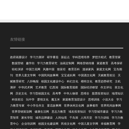
友情链接
政府画册设计
学习力测评
研学番茄
新起点
学科思维培养
梦想方程式
教育管家
数据营销
趣学街
学习力教育研究
油画定制网
网络营销传播
家庭教育
高考保研
轻松演讲
中国兰花网
风雅中国
致富经
教育百科
漫谈家风
家庭文化网
宝岛期
刊
世界儿童文学网
中国民间故事网
宝宝成长网
中国酒文化网
天赋教育前沿
天
赋教育研究
八卦晚报
校园文化建设中心
科幻文化
模特文化
教育趋势研究
主机
测评
中华武术网
艺术教育
忆西湖
国际教育观察
国际经济瞭望
作文评论
茶文化
网
历史文化
学习型校园文化
高考季
中华人物谱
思维谷
股票投资知识
地理知识
科技前沿
玩中学
爱情文化
魔玉米
家庭教育顶层设计
思维训练
小说大全
学习
力教育专家
中小学生作文
童话故事网
世界休闲文化网
故事都市
世界民间故事网
世界营销策划网
健康生活网
意志力教育
域名投资知识
学习型城市建设
学习力教
育智库
家长学院
城市品牌建设
人间仙境
千岛湖
人间天堂
学习力训练
学习力教
育中心
企业培训网
校园文化建设网
民俗文化网
中国儿童文学网
幸福教育网
学