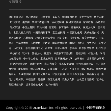
友情链接
政府画册设计
学习力测评
研学番茄
新起点
学科思维培养
梦想方程式
教育管家
数据营销
趣学街
学习力教育研究
油画定制网
网络营销传播
家庭教育
高考保研
轻松演讲
中国兰花网
风雅中国
致富经
教育百科
漫谈家风
家庭文化网
宝岛期
刊
世界儿童文学网
中国民间故事网
宝宝成长网
中国酒文化网
天赋教育前沿
天
赋教育研究
八卦晚报
校园文化建设中心
科幻文化
模特文化
教育趋势研究
主机
测评
中华武术网
艺术教育
忆西湖
国际教育观察
国际经济瞭望
作文评论
茶文化
网
历史文化
学习型校园文化
高考季
中华人物谱
思维谷
股票投资知识
地理知识
科技前沿
玩中学
爱情文化
魔玉米
家庭教育顶层设计
思维训练
小说大全
学习
力教育专家
中小学生作文
童话故事网
世界休闲文化网
故事都市
世界民间故事网
世界营销策划网
健康生活网
意志力教育
域名投资知识
学习型城市建设
学习力教
育智库
家长学院
城市品牌建设
人间仙境
千岛湖
人间天堂
学习力训练
学习力教
育中心
企业培训网
校园文化建设网
民俗文化网
中国儿童文学网
幸福教育网
学
习力训练知识
幸福智库
趣搜搜
茶艺文化网
戏曲文化网
文化艺术传播网
艺术收
藏证书查询网
世界民俗文化网
艺术传播网
Copyright © 2015
cn.zmkt.cn
Inc. All rights reserved. |
中国营销策划