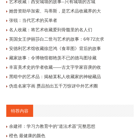
艺术收藏：西安城墙的故事--只有城墙的古城
她曾资助毕加索、马蒂斯，是艺术品收藏界的大
张锐：当代艺术的买单者
名人收藏：将艺术收藏爱到骨髓里的名人们
英国女王伊丽莎白二世与艺术的故事：6年72次求
安德利艺术馆收藏徐悲鸿《食草图》背后的故事
藏家故事：令博物馆都艳羡不已的德马图珍藏
丰富美术史的学者收藏——古文字学家容庚的收
黑暗中的艺术品：揭秘某私人收藏家的神秘藏品
伪造名家字画 赝品拍出五千万惊讶中外艺术圈
特荐内容
余建祥：学习力教育中的“道法术器”完整思想
橙色 最健康的颜色