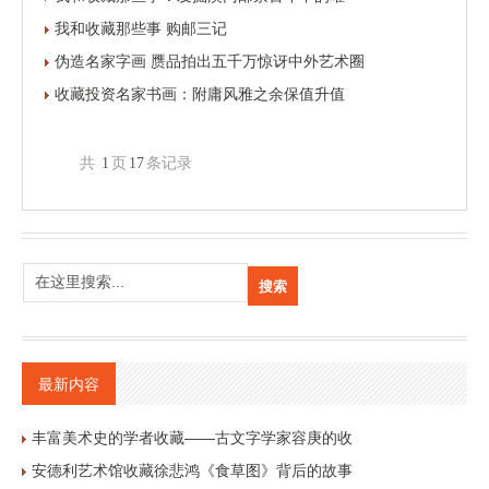
我和收藏那些事 购邮三记
伪造名家字画 赝品拍出五千万惊讶中外艺术圈
收藏投资名家书画：附庸风雅之余保值升值
共
1
页
17
条记录
最新内容
丰富美术史的学者收藏——古文字学家容庚的收
安德利艺术馆收藏徐悲鸿《食草图》背后的故事