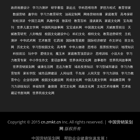
政府画册设计
学习力测评
研学番茄
新起点
学科思维培养
梦想方程式
教育管家
数据营销
趣学街
学习力教育研究
油画定制网
网络营销传播
家庭教育
高考保研
轻松演讲
中国兰花网
风雅中国
致富经
教育百科
漫谈家风
家庭文化网
宝岛期
刊
世界儿童文学网
中国民间故事网
宝宝成长网
中国酒文化网
天赋教育前沿
天
赋教育研究
八卦晚报
校园文化建设中心
科幻文化
模特文化
教育趋势研究
主机
测评
中华武术网
艺术教育
忆西湖
国际教育观察
国际经济瞭望
作文评论
茶文化
网
历史文化
学习型校园文化
高考季
中华人物谱
思维谷
股票投资知识
地理知识
科技前沿
玩中学
爱情文化
魔玉米
家庭教育顶层设计
思维训练
小说大全
学习
力教育专家
中小学生作文
童话故事网
世界休闲文化网
故事都市
世界民间故事网
世界营销策划网
健康生活网
意志力教育
域名投资知识
学习型城市建设
学习力教
育智库
家长学院
城市品牌建设
人间仙境
千岛湖
人间天堂
学习力训练
学习力教
育中心
企业培训网
校园文化建设网
民俗文化网
中国儿童文学网
幸福教育网
学
习力训练知识
幸福智库
趣搜搜
茶艺文化网
戏曲文化网
文化艺术传播网
艺术收
藏证书查询网
世界民俗文化网
Copyright © 2015
cn.zmkt.cn
Inc. All rights reserved. |
中国营销策划
网
版权所有
中国营销策划网 帮助企业健康快速发展！