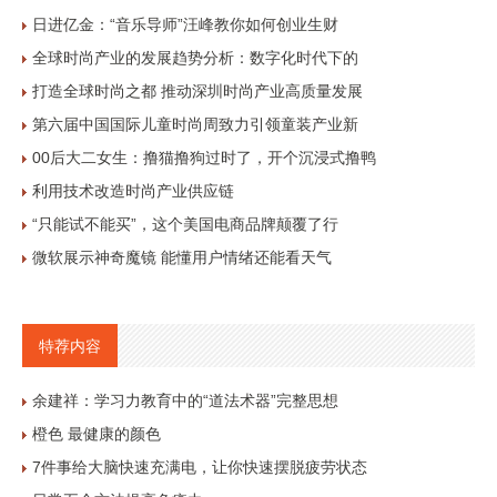
日进亿金：“音乐导师”汪峰教你如何创业生财
全球时尚产业的发展趋势分析：数字化时代下的
打造全球时尚之都 推动深圳时尚产业高质量发展
第六届中国国际儿童时尚周致力引领童装产业新
00后大二女生：撸猫撸狗过时了，开个沉浸式撸鸭
利用技术改造时尚产业供应链
“只能试不能买”，这个美国电商品牌颠覆了行
微软展示神奇魔镜 能懂用户情绪还能看天气
特荐内容
余建祥：学习力教育中的“道法术器”完整思想
橙色 最健康的颜色
7件事给大脑快速充满电，让你快速摆脱疲劳状态