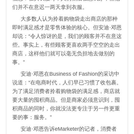
们并不在意迟一两天拿到衣服。
大多数人认为拎着购物袋走出商店的那种
即时满足感才是零售体验的核心。但安迪·邓恩
却说：“令人惊讶的是，我们的顾客并不在意这
些。事实上，有些顾客更喜欢两手空空的走出
商店，这样他们就可以毫无负担地去做别的
事。”
安迪·邓恩在Business of Fashion的采访中
说道：“在电商时代，人们早已习惯了收包裹。
为了满足消费者拎着购物袋的满足感，商店就
要大量的囤积商品。但是商家必须意识到，囤
积商品的同时，你就没法更专注于另一件更重
要的事：服务。”
安迪·邓恩告诉eMarketer的记者，消费者