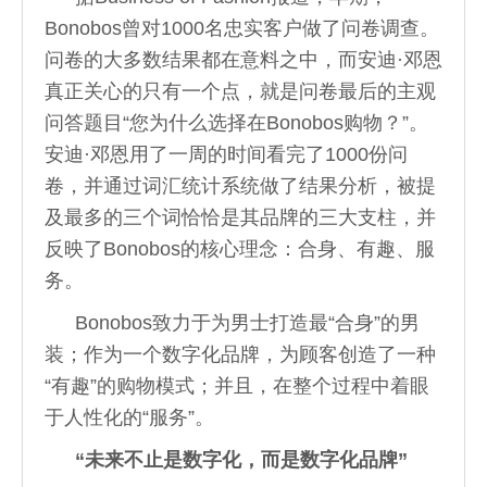
Bonobos曾对1000名忠实客户做了问卷调查。
问卷的大多数结果都在意料之中，而安迪·邓恩
真正关心的只有一个点，就是问卷最后的主观
问答题目“您为什么选择在Bonobos购物？”。
安迪·邓恩用了一周的时间看完了1000份问
卷，并通过词汇统计系统做了结果分析，被提
及最多的三个词恰恰是其品牌的三大支柱，并
反映了Bonobos的核心理念：合身、有趣、服
务。
Bonobos致力于为男士打造最“合身”的男
装；作为一个数字化品牌，为顾客创造了一种
“有趣”的购物模式；并且，在整个过程中着眼
于人性化的“服务”。
“未来不止是数字化，而是数字化品牌”