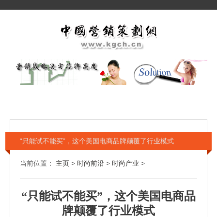
“只能试不能买”，这个美国电商品牌颠覆了行业模式
当前位置：
主页
>
时尚前沿
>
时尚产业
>
“只能试不能买”，这个美国电商品
牌颠覆了行业模式