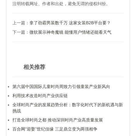
注明转载网址、作者和出处，避免无谓的侵权纠纷。
上一篇：
拿了劲霸男装数千万 这家女装B2B平台要？
下一篇：
微软展示神奇魔镜 能懂用户情绪还能看天气
相关推荐
第六届中国国际儿童时尚周致力引领童装产业新风向
利用技术改造时尚产业供应链
全球时尚产业的发展趋势分析：数字化时代下的新机遇与新
挑战
打造全球时尚之都 推动深圳时尚产业高质量发展
百合网“迎娶”世纪佳缘 三足鼎立变为两强相争