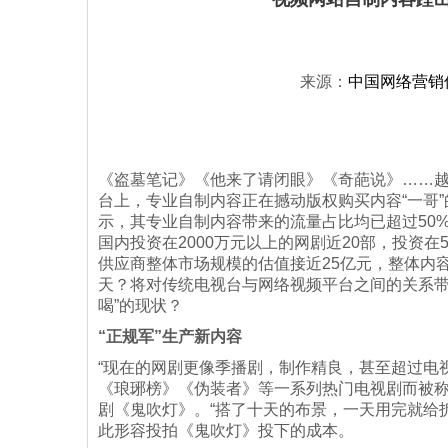
来源：
中国网络营销
《盗墓笔记》《他来了请闭眼》《奇葩说》……越
台上，专业自制内容正在撼动版权购买内容“一哥
示，其专业自制内容带来的流量占比均已超过50%
国内投资在2000万元以上的网剧近20部，投资在
供应商整体市场规模的估值接近25亿元，整体内容
天？将对传统电视台与网络视频平台之间的关系带
喝”的现状？
“正规军”生产新内容
“现在的网剧更像季播剧，制作精良，甚至超过电
《琅琊榜》《伪装者》等一系列热门电视剧而被称
剧《鬼吹灯》。“搭了十天的布景，一天用完就给
此形容投拍《鬼吹灯》投下的成本。