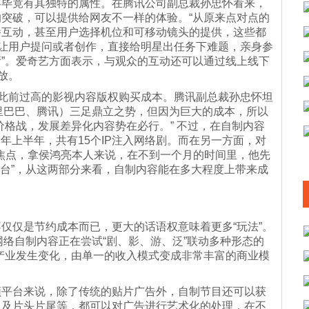
容毕竟有其独特的属性。在腾讯公司副总裁孙忠怀看来，
突破，可以提供给网友不一样的体验。“从原来点对点的
播互动，甚至用户选择机位和可移动镜头的提供，这些都
能让用户提问或者创作，直接给明星出任务下难题，亲身参
”。爱奇艺方面表示，与观众的互动还可以通过线上线下
放。
抑此前过高的影视内容版权购买成本。腾讯副总裁孙忠怀坦
阿里巴巴、腾讯）三足鼎立之势，但因为巨大的成本，所以
价格战，发展差异化内容势在必行。” 不过，在自制内容
年上半年，共有15个IP注入网络剧。而在另一方面，对
焦点，拿侯鸿亮本人来说，在不到一个月的时间里，他先
站台”，从这两部分来看，自制内容能在多大程度上带来成
仅仅是节约成本而已，更大的话语权意味着更多“玩法”。
网络自制内容正在尝试“剧、影、游、泛”联动多种形态的
产业发生变化，由单一的收入模式变成非常丰富的商业模
频平台来说，除了传统的贴片广告外，自制节目还可以获
以及片头片尾等，都可以对广告进行艺术化的处理，在不