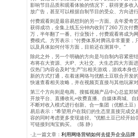
影响节目品质和观看体验的情况下，获得更多收
放广告，甚至可以根据自制节目的受众、方向进
付费观看则是最容易想到的另一方面。去年爱奇
获得成功，全集上线五分钟内收到了260 万次付费
万，半年翻了一番。行业预计，付费观看将成为网
费模式。方芳表示：“付费体系对腾讯非常重要，
以及具体如何付等方面，目前还在测算中。”
除此之外，另一个明确的方向是与自制内容紧密结合
布将在大资源、大IP、大社交、大生态四大方面
仅热门内容会及时“生产”出相关游戏，游戏本身
新的方式打通，在着迷网络与优酷土豆联合开发的
快速查看相关攻略，并在视频页直接与其他玩家
第三个方向则是电商。搜狐视频产品中心总监郑
开放平台、直播收礼+收费直播、自媒体商城、自
不断对收入模式进行创新。合一集团（优酷土豆）
易后表示：“希望用户在我们的生态里直接完成交
容的同时考虑更多变现途径。”优酷土豆已经开始
可链接到淘宝购买。（陈 静）
·上一篇文章：
利用网络营销如何去提升企业品牌