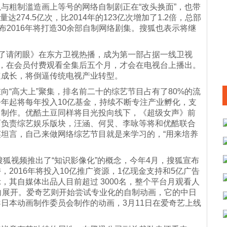
与粗制滥造画上等号的网络自制剧正在“改头换面”，也带
达274.5亿次，比2014年的123亿次增加了1.2倍，总部
布2016年将打造30余部自制网络剧集。搜狐也表示将继
来了请闭眼》在东方卫视热播，成为第一部占据一线卫视
季，在会员付费观看全集后五个月，才会在电视台上播出。
速成长，将倒逼传统电视产业转型。
向“高大上”聚集，排名前二十的综艺节目占有了80%的流
年起将每年投入10亿基金，持续不断专注产业孵化，支
目制作。优酷土豆同样将目光投向线下，《超级女声》前
面负责综艺娱乐版块，汪涵、何炅、李咏等将和优酷联合
坦言，自己来做网络综艺节目就是来学习的，“用来培养
搜狐视频推出了“知识影像化”的概念，今年4月，搜狐宣布
2016年将投入10亿推广资源，1亿现金支持和5亿广告
其自媒体出品人目前超过 3000名，整个平台月观看人
向展开。爱奇艺则开始尝试专业化的自制动画，它的中日
日本动画制作委员会制作的动画，3月11日在爱奇艺上线