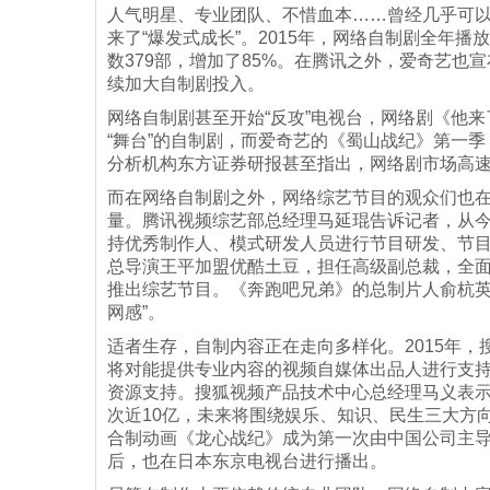
人气明星、专业团队、不惜血本……曾经几乎可以
来了“爆发式成长”。2015年，网络自制剧全年播放量
数379部，增加了85%。在腾讯之外，爱奇艺也宣
续加大自制剧投入。
网络自制剧甚至开始“反攻”电视台，网络剧《他
“舞台”的自制剧，而爱奇艺的《蜀山战纪》第一
分析机构东方证券研报甚至指出，网络剧市场高
而在网络自制剧之外，网络综艺节目的观众们也在
量。腾讯视频综艺部总经理马延琨告诉记者，从今
持优秀制作人、模式研发人员进行节目研发、节
总导演王平加盟优酷土豆，担任高级副总裁，全
推出综艺节目。《奔跑吧兄弟》的总制片人俞杭英
网感”。
适者生存，自制内容正在走向多样化。2015年，
将对能提供专业内容的视频自媒体出品人进行支持，
资源支持。搜狐视频产品技术中心总经理马义表示，
次近10亿，未来将围绕娱乐、知识、民生三大方
合制动画《龙心战纪》成为第一次由中国公司主导
后，也在日本东京电视台进行播出。