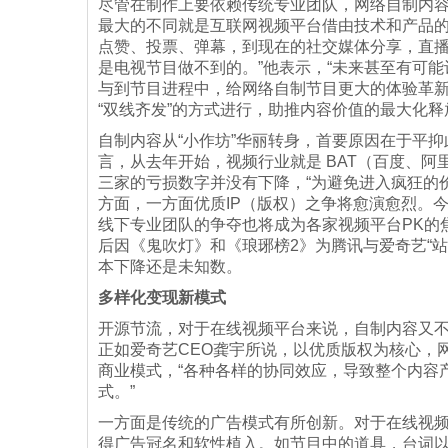
尽管在制作上要依赖传统专业团队，网络自制内
最大的不同就是互联网视频平台借由技术和产品的
点赞、投票、弹幕，到现在的社交媒体分享，直
是电视节目做不到的。”他表示，“未来甚至有可
与到节目进程中，给网络自制节目更大的体验革新
“双线齐发”的方式进行，助推内容价值的最大化释
自制内容从“小作坊”华丽转身，首要原因在于平
言，从去年开始，视频行业就是 BAT（百度、
三家的亏损数字并没有下降，“为避免进入疯狂的
方面，一方面优质IP（版权）之争将愈演愈烈。今
线下专业团队的争夺也将成为各家视频平台PK的
后因《鬼吹灯》和《琅琊榜2》为腾讯与爱奇艺“
本下降还是未知数。
多样化变现新模式
开源节流，对于在线视频平台来说，自制内容又不
正如爱奇艺CEO龚宇所说，以优质版权为核心，
商业模式，“各种各样的协同效应，导致整个内容
式。”
一方面是传统的广告模式有所创新。对于在线视
得广告冠名和软性植入。如节目中的道具，台词