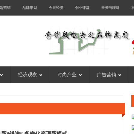
端营销
品牌策划
今日经济
创业课堂
投资与理财
经济观察
时尚产业
广告营销
新“钱途” 多样化变现新模式