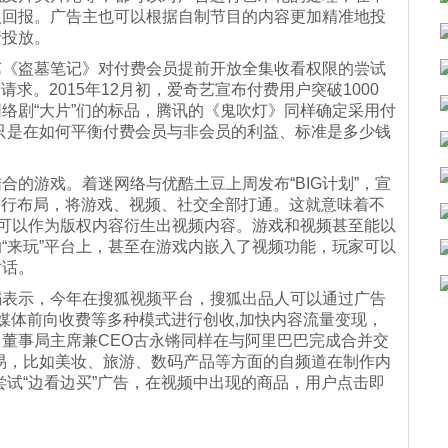
入回报。广告主也可以根据自制节目的内容更加精准地投
行投放。
艺《盗墓笔记》对付费会员提前开放全集收看权限的尝试
请求。2015年12月初，爱奇艺宣布付费用户突破1000
络剧“大片”们的标品，腾讯的《鬼吹灯》同样确定采用付
只是在如何平衡付费会员与非会员的利益、标准是多少钱
的游戏。着迷网络与优酷土豆上周发布“BIG计划”，宣
进行布局，将游戏、视频、社交全部打通。这就意味着不
也可以作为版权内容衍生出视频内容。游戏和视频甚至能以
“来玩”平台上，甚至在游戏内嵌入了视频功能，玩家可以
对话。
韬表示，今年在搜狐视频平台，搜狐出品人可以通过广告
媒体前向收费等多种模式进行创收,加快内容流量变现，
董事局主席兼CEO古永锵同样在与阿里巴巴完成合并交
易，比如美妆、旅游、数码产品等方面的自频道在制作内
尝试“边看边买”广告，在视频中出现的商品，用户点击即