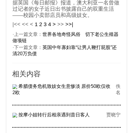
据英国《每日邮报》报道，澳大利亚一名曾做
过记者的女子近日出书披露自己的双重生活
——校园小卖部店员和高级妓女。
|<<
<<
<
1
2
3
4
>
>>
>>|
·上一篇文章：
世界各地奇怪风俗 切下老公生殖器
做项链
·下一篇文章：
英国中年寡妇靠“让男人鞭打屁股”还
清20万负债
相关内容
希腊债务危机致妓女生意惨淡 原价50欧仅收
佚
2欧
名
按摩小姐转行后相亲遇到昔日客人
贾晓宁