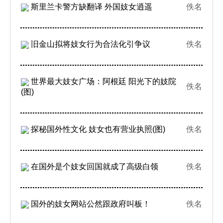
斯里兰卡警方缺翻译 外国妓女逍遥
佚名
旧金山拟将妓女行为合法化引争议
佚名
世界最大妓女广场：阿根廷 阳光下的妓院
佚名
(图)
探秘国外性文化 妓女也有营业执照(图)
佚名
在国外是个妓女回国就成了高级白领
佚名
国外的妓女网站公然跟政府叫板！
佚名